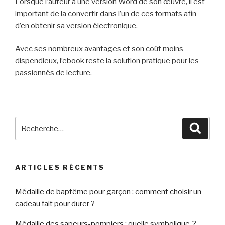
Lorsque l’auteur a une version Word de son œuvre, il est
important de la convertir dans l’un de ces formats afin
d’en obtenir sa version électronique.
Avec ses nombreux avantages et son coût moins
dispendieux, l’ebook reste la solution pratique pour les
passionnés de lecture.
Recherche
Reche
pour
:
ARTICLES RÉCENTS
Médaille de baptême pour garçon : comment choisir un
cadeau fait pour durer ?
Médaille des sapeurs-pompiers : quelle symbolique ?