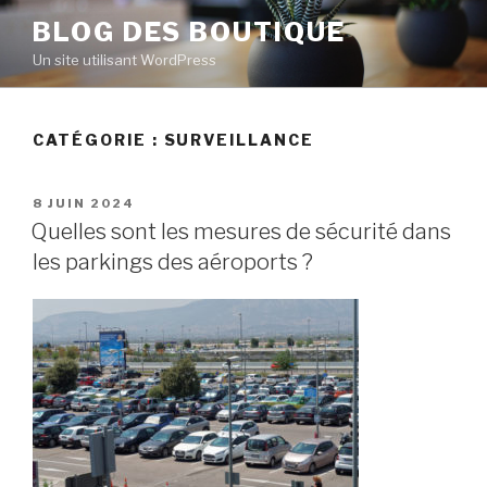
Aller
BLOG DES BOUTIQUE
au
Un site utilisant WordPress
contenu
principal
CATÉGORIE : SURVEILLANCE
PUBLIÉ
8 JUIN 2024
LE
Quelles sont les mesures de sécurité dans
les parkings des aéroports ?