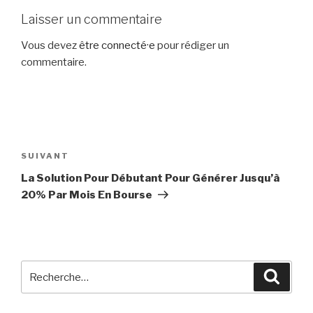
Laisser un commentaire
Vous devez
être connecté·e
pour rédiger un
commentaire.
Navigation
de
SUIVANT
Article
l’article
suivant
La Solution Pour Débutant Pour Générer Jusqu’à
20% Par Mois En Bourse
Recherche
Reche
pour
: