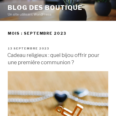
Aller
BLOG DES BOUTIQUE
au
Un site utilisant WordPress
contenu
principal
MOIS : SEPTEMBRE 2023
PUBLIÉ
13 SEPTEMBRE 2023
LE
Cadeau religieux : quel bijou offrir pour
une première communion ?