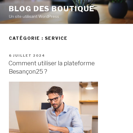
Aller
BLOG DES BOUTIQUE
au
Un site utilisant WordPress
contenu
principal
CATÉGORIE : SERVICE
PUBLIÉ
6 JUILLET 2024
LE
Comment utiliser la plateforme
Besançon25 ?