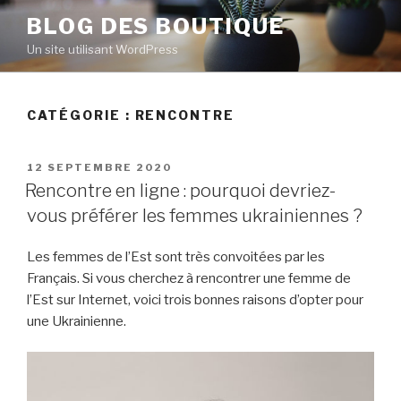
Aller
BLOG DES BOUTIQUE
au
Un site utilisant WordPress
contenu
principal
CATÉGORIE : RENCONTRE
PUBLIÉ
12 SEPTEMBRE 2020
LE
Rencontre en ligne : pourquoi devriez-
vous préférer les femmes ukrainiennes ?
Les femmes de l’Est sont très convoitées par les
Français. Si vous cherchez à rencontrer une femme de
l’Est sur Internet, voici trois bonnes raisons d’opter pour
une Ukrainienne.