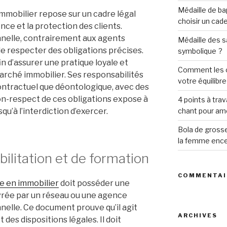
Médaille de b
immobilier repose sur un cadre légal
choisir un cade
ence et la protection des clients.
nnelle, contrairement aux agents
Médaille des s
de respecter des obligations précises.
symbolique ?
in d’assurer une pratique loyale et
Comment les o
rché immobilier. Ses responsabilités
votre équilibr
ontractuel que déontologique, avec des
non-respect de ces obligations expose à
4 points à trav
qu’à l’interdiction d’exercer.
chant pour amé
Bola de grosse
la femme ence
bilitation et de formation
COMMENTAI
e en immobilier
doit posséder une
livrée par un réseau ou une agence
nnelle. Ce document prouve qu’il agit
ARCHIVES
des dispositions légales. Il doit