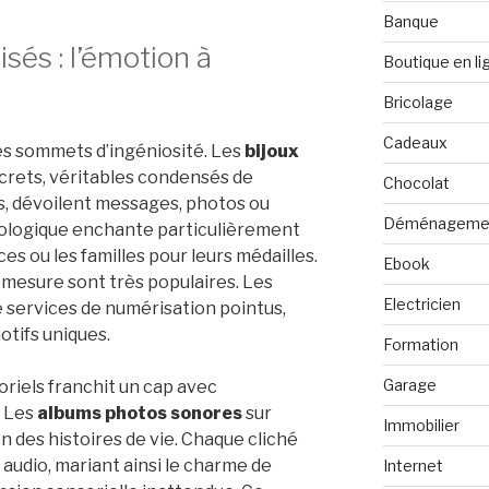
Banque
sés : l’émotion à
Boutique en li
Bricolage
Cadeaux
es sommets d’ingéniosité. Les
bijoux
crets, véritables condensés de
Chocolat
és, dévoilent messages, photos ou
Déménageme
ologique enchante particulièrement
es ou les familles pour leurs médailles.
Ebook
r mesure sont très populaires. Les
Electricien
 de services de numérisation pointus,
otifs uniques.
Formation
Garage
riels franchit un cap avec
. Les
albums photos sonores
sur
Immobilier
n des histoires de vie. Chaque cliché
 audio, mariant ainsi le charme de
Internet