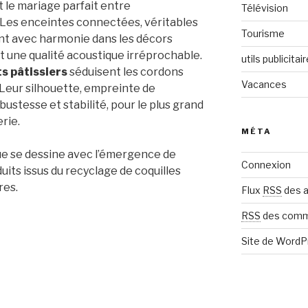
 le mariage parfait entre
Télévision
 Les enceintes connectées, véritables
Tourisme
nt avec harmonie dans les décors
 une qualité acoustique irréprochable.
utils publicitai
s pâtissiers
séduisent les cordons
Vacances
 Leur silhouette, empreinte de
ustesse et stabilité, pour le plus grand
rie.
MÉTA
ue se dessine avec l’émergence de
Connexion
its issus du recyclage de coquilles
res.
Flux
RSS
des a
RSS
des comm
Site de Word