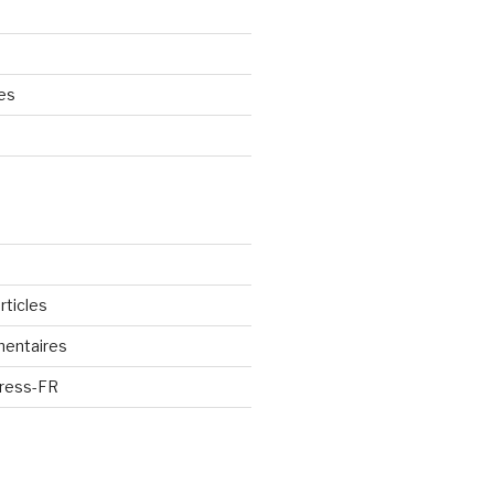
res
rticles
entaires
Press-FR