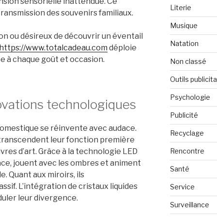
ension sensorielle inattendue. Ce
Literie
transmission des souvenirs familiaux.
Musique
on ou désireux de découvrir un éventail
Natation
https://www.totalcadeau.com
déploie
ée à chaque goût et occasion.
Non classé
Outils publicit
Psychologie
ovations technologiques
Publicité
domestique se réinvente avec audace.
Recyclage
transcendent leur fonction première
Rencontre
vres d’art. Grâce à la technologie LED
pace, jouent avec les ombres et animent
Santé
e. Quant aux miroirs, ils
ssif. L’intégration de cristaux liquides
Service
duler leur divergence.
Surveillance