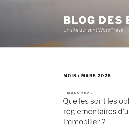
Aller
au
BLOG DES
contenu
principal
Un site utilisant WordPress
MOIS : MARS 2025
PUBLIÉ
5 MARS 2025
LE
Quelles sont les obl
réglementaires d’
immobilier ?