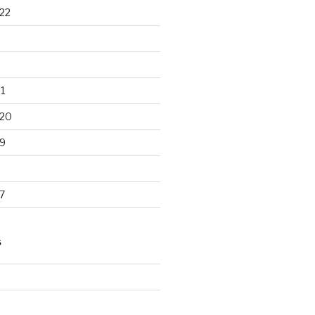
22
1
020
9
7
S