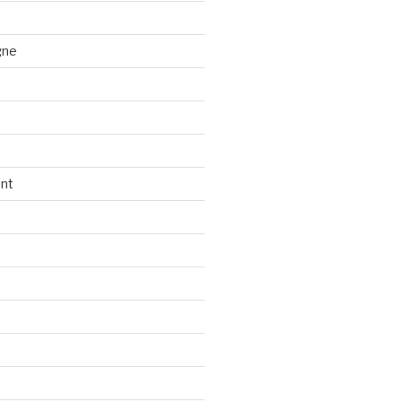
gne
nt