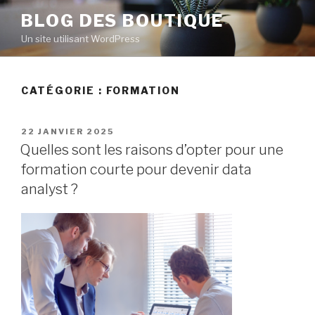
Aller
BLOG DES BOUTIQUE
au
Un site utilisant WordPress
contenu
principal
CATÉGORIE : FORMATION
PUBLIÉ
22 JANVIER 2025
LE
Quelles sont les raisons d’opter pour une
formation courte pour devenir data
analyst ?