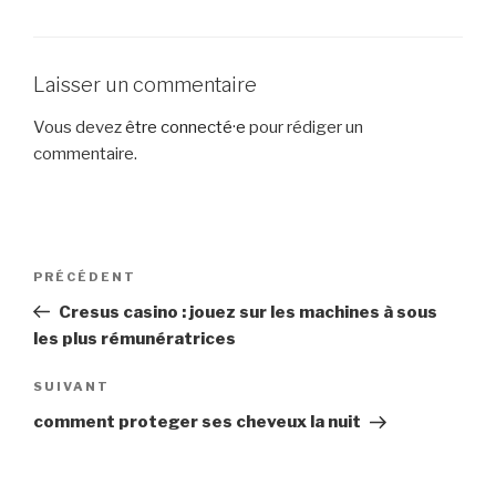
Laisser un commentaire
Vous devez
être connecté·e
pour rédiger un
commentaire.
Navigation
PRÉCÉDENT
Article
de
précédent
Cresus casino : jouez sur les machines à sous
l’article
les plus rémunératrices
SUIVANT
Article
suivant
comment proteger ses cheveux la nuit